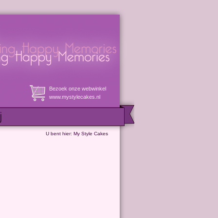
Bezoek onze webwinkel
www.mystylecakes.nl
U bent hier:
My Style Cakes