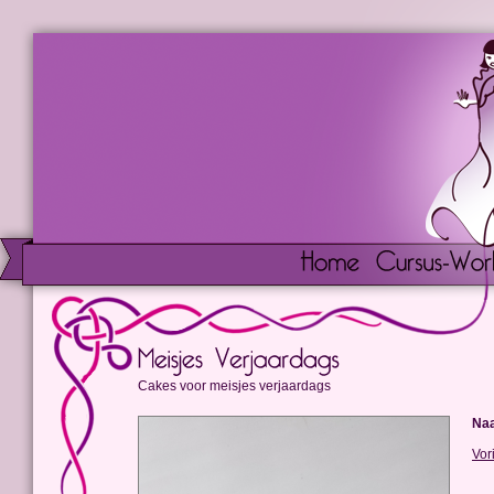
Cakes voor meisjes verjaardags
Na
Vor